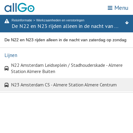
Menu
Mijn locatie
Zoek op halte of adres
Reisinformatie
Werkzaamheden en verstoringen
Home
De N22 en N23 rijden alleen in de nacht van zaterdag op zondag
Haltes
Attracties & bestemmingen
Zones
Vervoerbewijzen
De N22 en N23 rijden alleen in de nacht van zaterdag op zondag
Reisinformatie
Lijnen
N22 Amsterdam Leidseplein / Stadhouderskade - Almere
Acties
Station Almere Buiten
Webshop
N23 Amsterdam CS - Almere Station Almere Centrum
Klantenservice
Kies een reisgebied