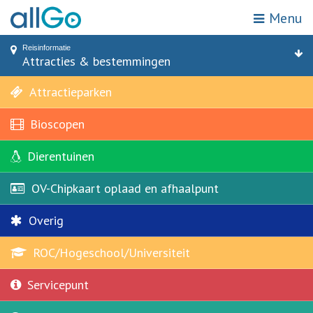
Menu
Mijn locatie
Zoek op halte of adres
Reisinformatie
Home
Attracties & bestemmingen
Haltes
Attracties & bestemmingen
Zones
Vervoerbewijzen
Attractieparken
Bioscopen
Reisinformatie
Dierentuinen
Acties
OV-Chipkaart oplaad en afhaalpunt
Webshop
Overig
Klantenservice
ROC/Hogeschool/Universiteit
Kies een reisgebied
Servicepunt