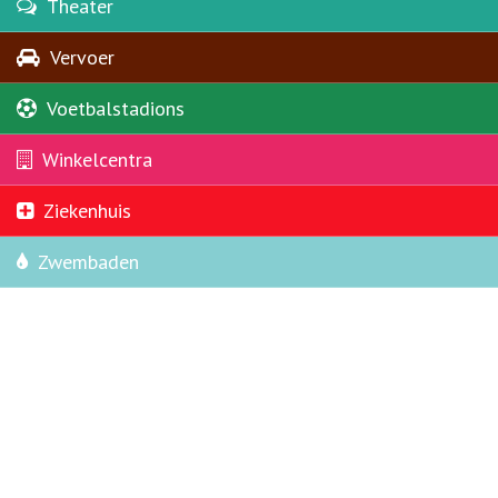
Theater
Vervoer
Voetbalstadions
Winkelcentra
Ziekenhuis
Zwembaden
© Keolis | OpenStreetMap-auteurs