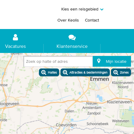
Kies een reisgebied
Over Keolis
Contact
Vacatures
Klantenservice
Zoek op halte of adres
Mijn locatie
Haltes
Attracties & bestemmingen
Zones