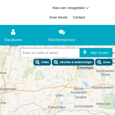
Kies een reisgebied
Over Keolis
Contact
Vacatures
Klantenservice
Zoek op halte of adres
Mijn locatie
Haltes
Attracties & bestemmingen
Zones