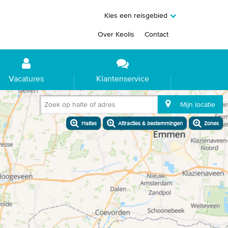
Kies een reisgebied
Over Keolis
Contact
Vacatures
Klantenservice
Zoek op halte of adres
Mijn locatie
Haltes
Attracties & bestemmingen
Zones