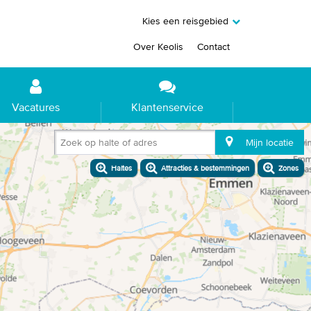
Kies een reisgebied
Over Keolis
Contact
Vacatures
Klantenservice
Zoek op halte of adres
Mijn locatie
Haltes
Attracties & bestemmingen
Zones