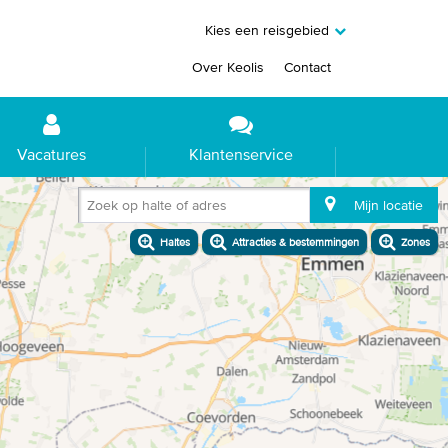
Kies een reisgebied
Over Keolis
Contact
Vacatures
Klantenservice
Zoek op halte of adres
Mijn locatie
Haltes
Attracties & bestemmingen
Zones