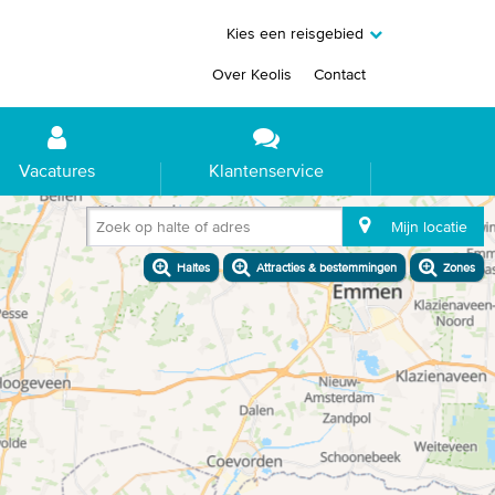
Kies een reisgebied
Over Keolis
Contact
Vacatures
Klantenservice
Zoek op halte of adres
Mijn locatie
Haltes
Attracties & bestemmingen
Zones