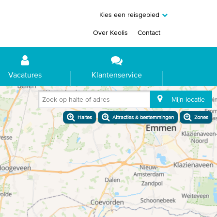
Kies een reisgebied
Over Keolis
Contact
Vacatures
Klantenservice
Zoek op halte of adres
Mijn locatie
Haltes
Attracties & bestemmingen
Zones