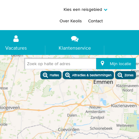
Kies een reisgebied
Over Keolis
Contact
Vacatures
Klantenservice
Zoek op halte of adres
Mijn locatie
Haltes
Attracties & bestemmingen
Zones