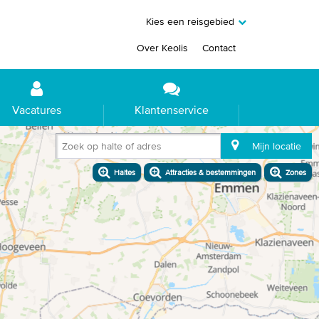
Kies een reisgebied
Over Keolis
Contact
Vacatures
Klantenservice
Zoek op halte of adres
Mijn locatie
Haltes
Attracties & bestemmingen
Zones