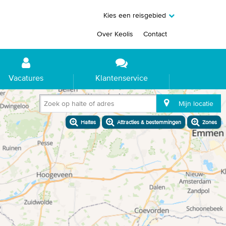
Kies een reisgebied
Over Keolis
Contact
Vacatures
Klantenservice
Zoek op halte of adres
Mijn locatie
Haltes
Attracties & bestemmingen
Zones