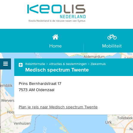
Home
Mobiliteit
Reisinformatie
Attracties & bestemmingen
Ziekenhuis
Medisch spectrum Twente
Prins Bernhardstraat
17
7573 AM
Oldenzaal
Plan je reis naar Medisch spectrum Twente