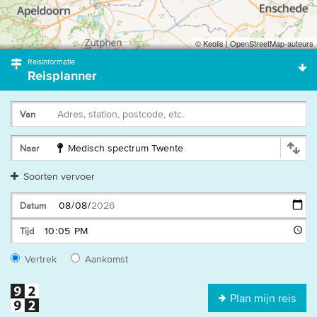
© Keolis | OpenStreetMap-auteurs
Reisinformatie
Reisplanner
Adres, station, postcode, etc.
Van
Medisch spectrum Twente
Naar
Soorten vervoer
Datum
Tijd
Vertrek
Aankomst
Plan mijn reis