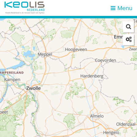
Menu
Zoek op halte of adres
Mijn locatie
Home
Haltes
Attracties & bestemmingen
Zones
Mobiliteit
Reisinformatie
Over ons
Vacatures
Klantenservice
Kies een reisgebied