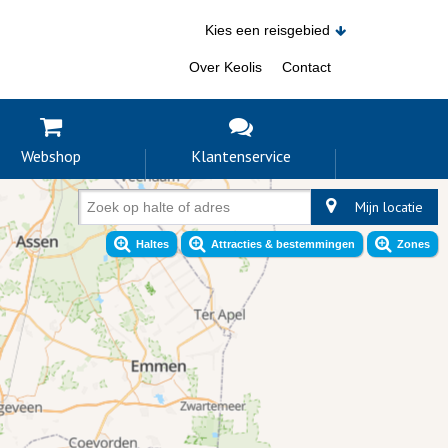
Kies een reisgebied
Over Keolis
Contact
Webshop
Klantenservice
Mijn locatie
Zoek op halte of adres
Haltes
Attracties & bestemmingen
Zones