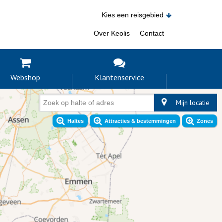
Kies een reisgebied
Over Keolis
Contact
Webshop
Klantenservice
Mijn locatie
Zoek op halte of adres
Haltes
Attracties & bestemmingen
Zones