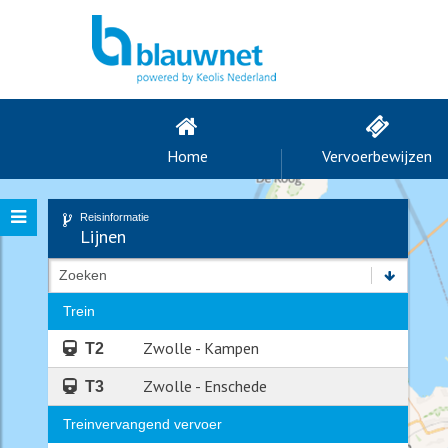
Home
Vervoerbewijzen
Reisinformatie
Lijnen
Zoeken
Trein
Zwolle - Kampen
T2
Zwolle - Enschede
T3
Treinvervangend vervoer