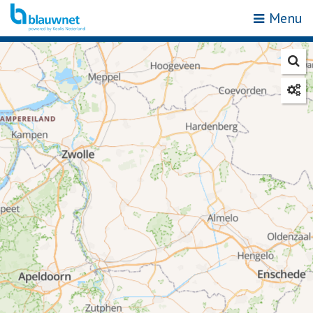
Menu
Mijn locatie
Zoek op halte of adres
Home
Haltes
Attracties & bestemmingen
Zones
Vervoerbewijzen
Reisinformatie
Acties
Webshop
Klantenservice
Kies een reisgebied