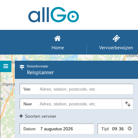
Home
Vervoerbewijzen
Reisinformatie
Reisplanner
Adres, station, postcode, etc.
Van
Adres, station, postcode, etc.
Naar
Soorten vervoer
Datum
Tijd