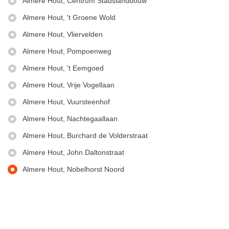
Almere Hout, Centrum Stadslandbouw
Begin
Eind
Almere Hout, 't Groene Wold
Almere Hout, Vliervelden
Almere Hout, Pompoenweg
Almere Hout, 't Eemgoed
Almere Hout, Vrije Vogellaan
Almere Hout, Vuursteenhof
Almere Hout, Nachtegaallaan
Almere Hout, Burchard de Volderstraat
Almere Hout, John Daltonstraat
Almere Hout, Nobelhorst Noord
© Keolis | OpenStreetMap-auteurs