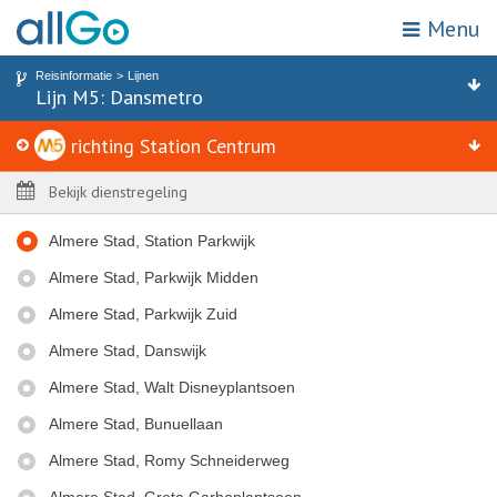
Menu
Mijn locatie
Zoek op halte of adres
Reisinformatie
Lijnen
Home
Lijn M5: Dansmetro
Lijn M5 richting Station Centrum
Haltes
Vervoerbewijzen
richting Station Centrum
Attracties & bestemmingen
Zones
Bekijk dienstregeling
Reisinformatie
Almere Stad, Station Parkwijk
Acties
Almere Stad, Parkwijk Midden
Webshop
Almere Stad, Parkwijk Zuid
Almere Stad, Danswijk
Klantenservice
Almere Stad, Walt Disneyplantsoen
Kies een reisgebied
Almere Stad, Bunuellaan
Almere Stad, Romy Schneiderweg