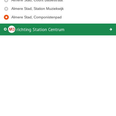
Almere Stad, Count Basiestraat
Begin
Eind
Almere Stad, Station Muziekwijk
Almere Stad, Componistenpad
richting Station Centrum
© Keolis | OpenStreetMap-auteurs