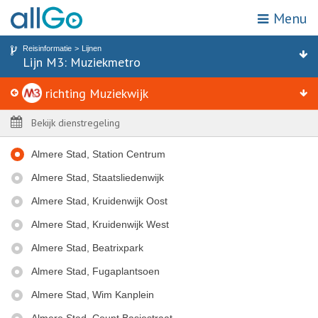
Menu
Mijn locatie
Zoek op halte of adres
Reisinformatie
Lijnen
Home
Lijn M3: Muziekmetro
Lijn M3 richting Muziekwijk
Haltes
Vervoerbewijzen
richting Muziekwijk
Attracties & bestemmingen
Zones
Bekijk dienstregeling
Reisinformatie
Almere Stad, Station Centrum
Acties
Almere Stad, Staatsliedenwijk
Webshop
Almere Stad, Kruidenwijk Oost
Almere Stad, Kruidenwijk West
Klantenservice
Almere Stad, Beatrixpark
Kies een reisgebied
Almere Stad, Fugaplantsoen
Almere Stad, Wim Kanplein