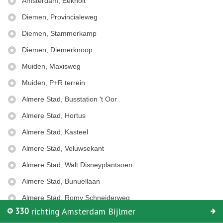
Amsterdam, Eekholt
Diemen, Provincialeweg
Diemen, Stammerkamp
Diemen, Diemerknoop
Muiden, Maxisweg
Muiden, P+R terrein
Almere Stad, Busstation 't Oor
Almere Stad, Hortus
Almere Stad, Kasteel
Almere Stad, Veluwsekant
Almere Stad, Walt Disneyplantsoen
Almere Stad, Bunuellaan
© Keolis | OpenStreetMap-auteurs
Almere Stad, Romy Schneiderweg
330
richting Amsterdam Bijlmer
Almere Stad, Greta Garboplantsoen