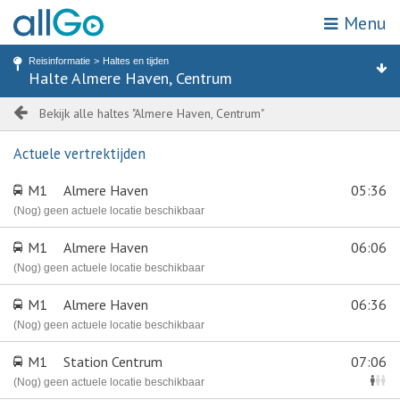
Menu
Mijn locatie
Zoek op halte of adres
Reisinformatie
Haltes en tijden
Home
Halte Almere Haven, Centrum
Haltes
Attracties & bestemmingen
Zones
Vervoerbewijzen
Bekijk alle haltes "Almere Haven, Centrum"
Actuele vertrektijden
Reisinformatie
M1
Almere Haven
05:36
Acties
(Nog) geen actuele locatie beschikbaar
M1
Almere Haven
06:06
Webshop
(Nog) geen actuele locatie beschikbaar
Klantenservice
M1
Almere Haven
06:36
(Nog) geen actuele locatie beschikbaar
Kies een reisgebied
M1
Station Centrum
07:06
(Nog) geen actuele locatie beschikbaar