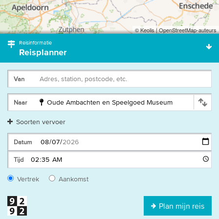
© Keolis | OpenStreetMap-auteurs
Reisinformatie
Reisplanner
Adres, station, postcode, etc.
Van
Oude Ambachten en Speelgoed Museum
Naar
Soorten vervoer
Datum
Tijd
Vertrek
Aankomst
Plan mijn reis