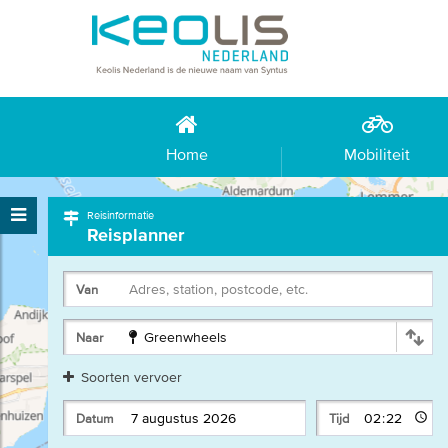
Home
Mobiliteit
Reisinformatie
Reisplanner
Adres, station, postcode, etc.
Van
Greenwheels
Naar
Soorten vervoer
Datum
Tijd