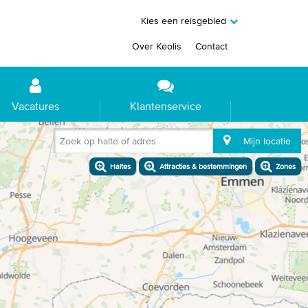
Kies een reisgebied
Over Keolis
Contact
Vacatures
Klantenservice
Zoek op halte of adres
Mijn locatie
Haltes
Attracties & bestemmingen
Zones