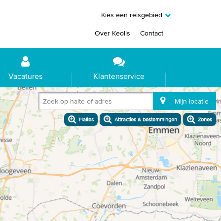
Kies een reisgebied
Over Keolis
Contact
Vacatures
Klantenservice
Zoek op halte of adres
Mijn locatie
Haltes
Attracties & bestemmingen
Zones