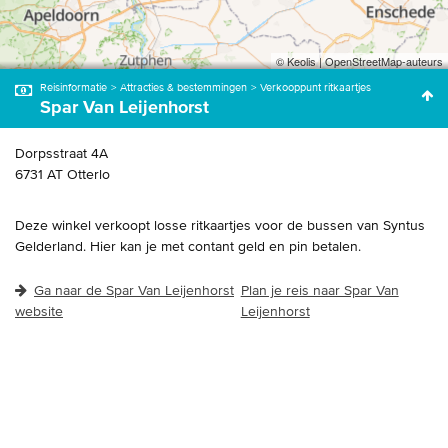
© Keolis | OpenStreetMap-auteurs
Reisinformatie
Attracties & bestemmingen
Verkooppunt ritkaartjes
Spar Van Leijenhorst
Dorpsstraat
4A
6731 AT
Otterlo
Deze winkel verkoopt losse ritkaartjes voor de bussen van Syntus
Gelderland. Hier kan je met contant geld en pin betalen.
Ga naar de Spar Van Leijenhorst
Plan je reis naar Spar Van
website
Leijenhorst