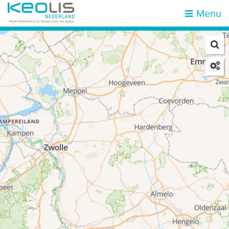
Menu
Zoek op halte of adres
Mijn locatie
Home
Haltes
Attracties & bestemmingen
Zones
Mobiliteit
Reisinformatie
Over ons
Vacatures
Klantenservice
Kies een reisgebied