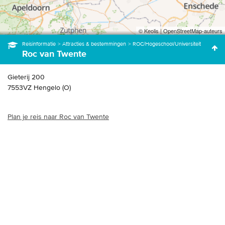
© Keolis | OpenStreetMap-auteurs
Reisinformatie
Attracties & bestemmingen
ROC/Hogeschool/Universiteit
Roc van Twente
Gieterij
200
7553VZ
Hengelo (O)
Plan je reis naar Roc van Twente