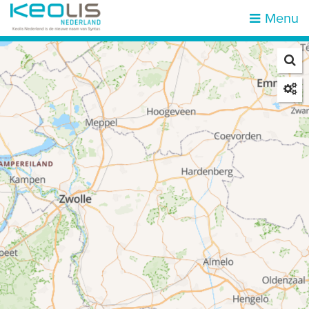
Menu
Zoek op halte of adres
Mijn locatie
Home
Haltes
Attracties & bestemmingen
Zones
Mobiliteit
Reisinformatie
Over ons
Vacatures
Klantenservice
Kies een reisgebied