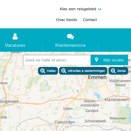
Kies een reisgebied
Over Keolis
Contact
Vacatures
Klantenservice
Zoek op halte of adres
Mijn locatie
Haltes
Attracties & bestemmingen
Zones