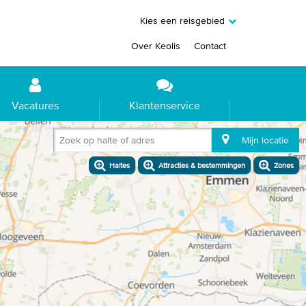
Kies een reisgebied
Over Keolis
Contact
Vacatures
Klantenservice
Zoek op halte of adres
Mijn locatie
Haltes
Attracties & bestemmingen
Zones