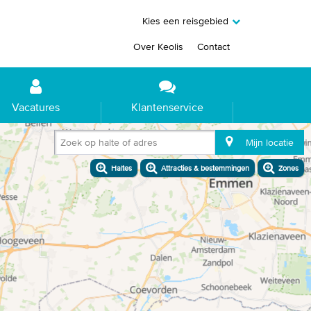
Kies een reisgebied
Over Keolis
Contact
Vacatures
Klantenservice
Zoek op halte of adres
Mijn locatie
Haltes
Attracties & bestemmingen
Zones