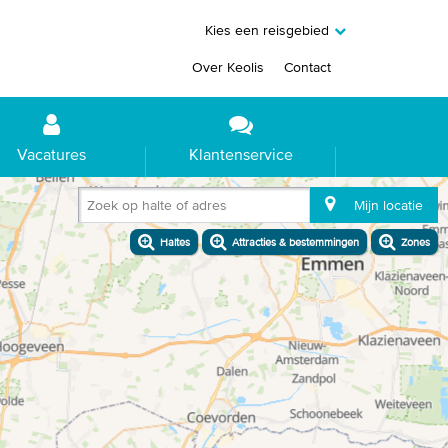
Kies een reisgebied
Over Keolis
Contact
Vacatures
Klantenservice
Zoek op halte of adres
Mijn locatie
Haltes
Attracties & bestemmingen
Zones