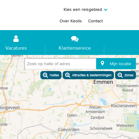
Kies een reisgebied
Over Keolis
Contact
Vacatures
Klantenservice
Zoek op halte of adres
Mijn locatie
Haltes
Attracties & bestemmingen
Zones