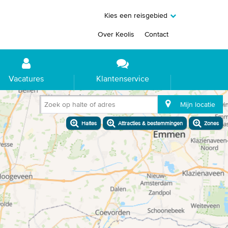
Kies een reisgebied
Over Keolis
Contact
Vacatures
Klantenservice
Zoek op halte of adres
Mijn locatie
Haltes
Attracties & bestemmingen
Zones