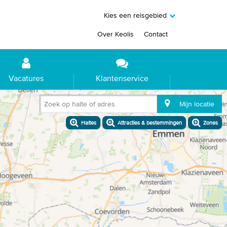
Kies een reisgebied
Over Keolis
Contact
Vacatures
Klantenservice
Zoek op halte of adres
Mijn locatie
Haltes
Attracties & bestemmingen
Zones