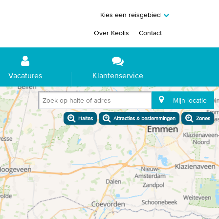
Kies een reisgebied
Over Keolis
Contact
Vacatures
Klantenservice
Zoek op halte of adres
Mijn locatie
Haltes
Attracties & bestemmingen
Zones