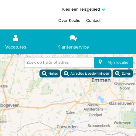
Kies een reisgebied
Over Keolis
Contact
Vacatures
Klantenservice
Zoek op halte of adres
Mijn locatie
Haltes
Attracties & bestemmingen
Zones